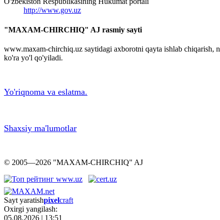
O'zbekiston Respublikasining Hukumat portali
http://www.gov.uz
"MAXAM-CHIRCHIQ" AJ rasmiy sayti
www.maxam-chirchiq.uz saytidagi axborotni qayta ishlab chiqarish,
ko'ra yo'l qo'yiladi.
Yo'riqnoma va eslatma.
Shaxsiy ma'lumotlar
© 2005—2026 "MAXAM-CHIRCHIQ" AJ
Sayt yaratish
pixel
craft
Oxirgi yangilash:
05.08.2026 | 13:51