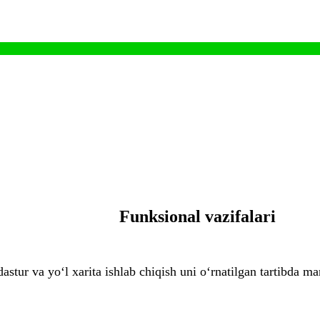
Funksional vazifalari
dastur va yo‘l xarita ishlab chiqish uni o‘rnatilgan tartibda m