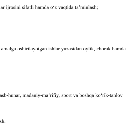
ar ijrosini sifatli hamda o‘z vaqtida ta’minlash;
 amalga oshirilayotgan ishlar yuzasidan oylik, chorak hamda
 kasb-hunar, madaniy-ma’rifiy, sport va boshqa ko‘rik-tanlov
sh.