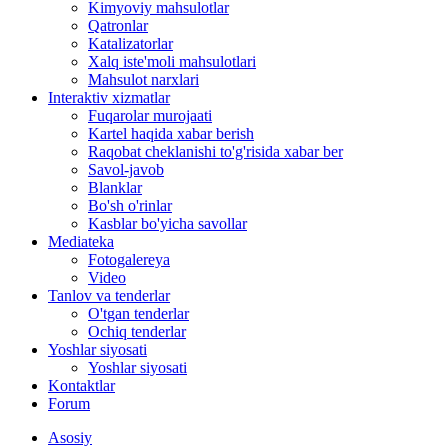
Kimyoviy mahsulotlar
Qatronlar
Katalizatorlar
Xalq iste'moli mahsulotlari
Mahsulot narxlari
Interaktiv xizmatlar
Fuqarolar murojaati
Kartel haqida xabar berish
Raqobat cheklanishi to'g'risida xabar ber
Savol-javob
Blanklar
Bo'sh o'rinlar
Kasblar bo'yicha savollar
Mediateka
Fotogalereya
Video
Tanlov va tenderlar
O'tgan tenderlar
Ochiq tenderlar
Yoshlar siyosati
Yoshlar siyosati
Kontaktlar
Forum
Asosiy