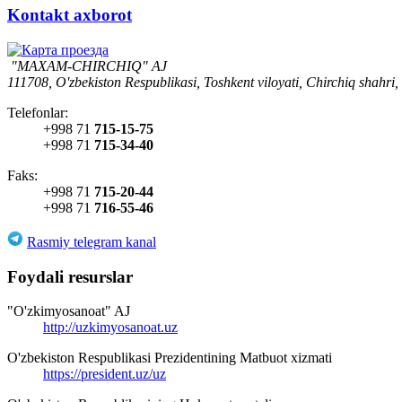
Kontakt axborot
"MAXAM-CHIRCHIQ" AJ
111708, O'zbekiston Respublikasi, Toshkent viloyati, Chirchiq shahri,
Telefonlar:
+998 71
715-15-75
+998 71
715-34-40
Faks:
+998 71
715-20-44
+998 71
716-55-46
Rasmiy telegram kanal
Foydali resurslar
"O'zkimyosanoat" AJ
http://uzkimyosanoat.uz
O'zbekiston Respublikasi Prezidentining Matbuot xizmati
https://president.uz/uz