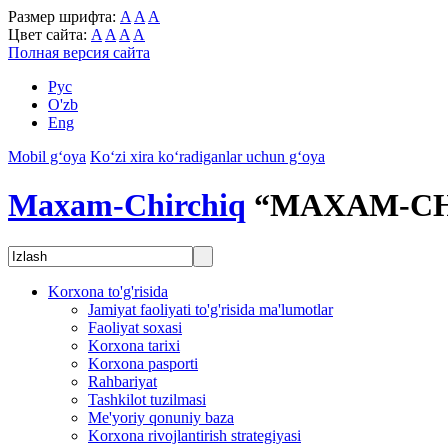
Размер шрифта:
A
A
A
Цвет сайта:
A
A
A
A
Полная версия сайта
Рус
O'zb
Eng
Mobil g‘oya
Ko‘zi xira ko‘radiganlar uchun g‘oya
Maxam-Chirchiq
“MAXAM-CH
Korxona to'g'risida
Jamiyat faoliyati to'g'risida ma'lumotlar
Faoliyat soxasi
Korxona tarixi
Korxona pasporti
Rahbariyat
Tashkilot tuzilmasi
Me'yoriy qonuniy baza
Korxona rivojlantirish strategiyasi