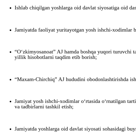
Ishlab chiqilgan yoshlarga oid davlat siyosatiga oid das
Jamiyatda faoliyat yuritayotgan yosh ishchi-xodimlar ba
“O‘zkimyosanoat” AJ hamda boshqa yuqori turuvchi tash
yillik hisobotlarni taqdim etib borish;
“M
axam-
C
hirchiq
”
AJ hududini obodonlashtirishda isht
Jamiyat yosh ishchi-xodimlar o‘rtasida o‘rnatilgan tart
va tadbirlarni tashkil etish;
Jamiyatda yoshlarga oid davlat siyosati sohasidagi buyr