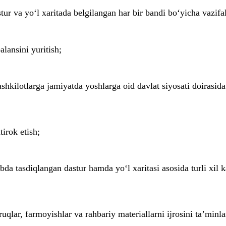
tur va yo‘l xaritada belgilangan har bir bandi bo‘yicha vazifal
lansini yuritish;
kilotlarga jamiyatda yoshlarga oid davlat siyosati doirasida
irok etish
;
ibda tasdiqlangan dastur hamda yo‘l xaritasi asosida turli xil
uqlar, farmoyishlar va rahbariy materiallarni ijrosini ta’minla