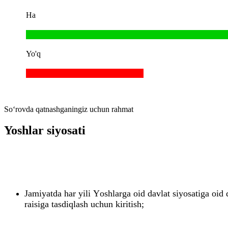
Ha
Yo'q
So‘rovda qatnashganingiz uchun rahmat
Yoshlar siyosati
Jamiyatda har yili
Y
oshlarga oid davlat siyosatiga oid 
raisiga tasdiqlash uchun kiritish;