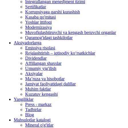
Integrallangan menedjment tizimi
Sertifikatlar
Korrupsiyaga qarshi kurashish
Kasaba qo'mitasi
Yoshlar ittifoqi
Modernizasiya
Muvofiqlashtiruvchi va kengash beruvchi organlar
Qaramog'idagi tashkilotlar
Aksiyadorlarga
Emissiya risolasi
Rejalashtirish – iqtisodiy ko‘rsatkichlar
Dividendlar
Affillangan shaxslar
Umumiy yig'ilish
Aksiyalar
Ma’ruza va hisobotlar
Jamiyat faoliyatidagi dalillar
Muhim faktlar
Kuzatuv kengashi
Yangiliklar
Press - markaz
Tadbirlar
Blog
Mahsulotlar katalogi
Mineral o'g'itlar