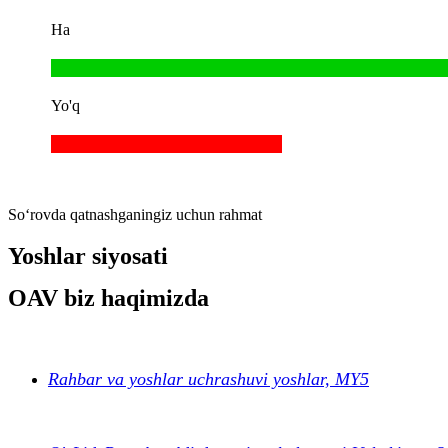
Ha
Yo'q
So‘rovda qatnashganingiz uchun rahmat
Yoshlar siyosati
OAV biz haqimizda
Rahbar va yoshlar uchrashuvi yoshlar, MY5