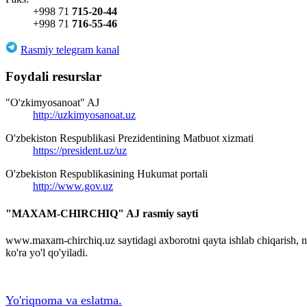
+998 71
715-20-44
+998 71
716-55-46
Rasmiy telegram kanal
Foydali resurslar
"O'zkimyosanoat" AJ
http://uzkimyosanoat.uz
O'zbekiston Respublikasi Prezidentining Matbuot xizmati
https://president.uz/uz
O'zbekiston Respublikasining Hukumat portali
http://www.gov.uz
"MAXAM-CHIRCHIQ" AJ rasmiy sayti
www.maxam-chirchiq.uz saytidagi axborotni qayta ishlab chiqarish,
ko'ra yo'l qo'yiladi.
Yo'riqnoma va eslatma.