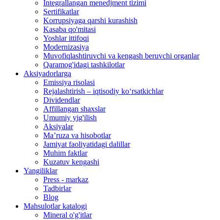
Integrallangan menedjment tizimi
Sertifikatlar
Korrupsiyaga qarshi kurashish
Kasaba qo'mitasi
Yoshlar ittifoqi
Modernizasiya
Muvofiqlashtiruvchi va kengash beruvchi organlar
Qaramog'idagi tashkilotlar
Aksiyadorlarga
Emissiya risolasi
Rejalashtirish – iqtisodiy ko‘rsatkichlar
Dividendlar
Affillangan shaxslar
Umumiy yig'ilish
Aksiyalar
Ma’ruza va hisobotlar
Jamiyat faoliyatidagi dalillar
Muhim faktlar
Kuzatuv kengashi
Yangiliklar
Press - markaz
Tadbirlar
Blog
Mahsulotlar katalogi
Mineral o'g'itlar