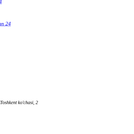
4
an 24
 Toshkent ko'chasi, 2