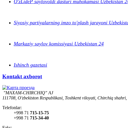
O'zLideP saylovoldi dasturi muhokamasi Uzbekistan 2
Siyosiy partiyalarning imzo to'plash jarayoni Uzbekist
Markaziy saylov komissiyasi Uzbekistan 24
Ishinch gazetasi
Kontakt axborot
"MAXAM-CHIRCHIQ" AJ
111708, O'zbekiston Respublikasi, Toshkent viloyati, Chirchiq shahri,
Telefonlar:
+998 71
715-15-75
+998 71
715-34-40
Faks: