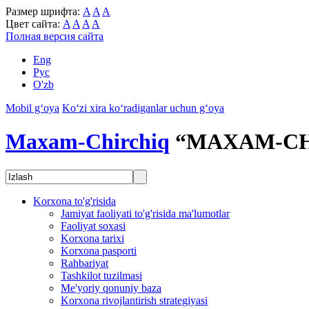
Размер шрифта:
A
A
A
Цвет сайта:
A
A
A
A
Полная версия сайта
Eng
Рус
O'zb
Mobil g‘oya
Ko‘zi xira ko‘radiganlar uchun g‘oya
Maxam-Chirchiq
“MAXAM-CH
Korxona to'g'risida
Jamiyat faoliyati to'g'risida ma'lumotlar
Faoliyat soxasi
Korxona tarixi
Korxona pasporti
Rahbariyat
Tashkilot tuzilmasi
Me'yoriy qonuniy baza
Korxona rivojlantirish strategiyasi