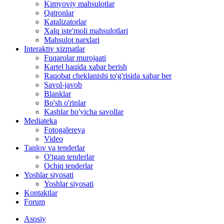
Kimyoviy mahsulotlar
Qatronlar
Katalizatorlar
Xalq iste'moli mahsulotlari
Mahsulot narxlari
Interaktiv xizmatlar
Fuqarolar murojaati
Kartel haqida xabar berish
Raqobat cheklanishi to'g'risida xabar ber
Savol-javob
Blanklar
Bo'sh o'rinlar
Kasblar bo'yicha savollar
Mediateka
Fotogalereya
Video
Tanlov va tenderlar
O'tgan tenderlar
Ochiq tenderlar
Yoshlar siyosati
Yoshlar siyosati
Kontaktlar
Forum
Asosiy