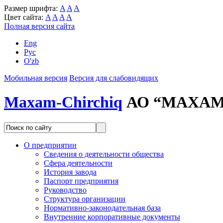
Размер шрифта:
A
A
A
Цвет сайта:
A
A
A
A
Полная версия сайта
Eng
Рус
O'zb
Мобильная версия
Версия для слабовидящих
Maxam-Chirchiq
АО “MAXAM
О предприятии
Сведения о деятельности общества
Сфера деятельности
История завода
Паспорт предприятия
Руководство
Структура организации
Нормативно-законодательная база
Внутренние корпоративные документы