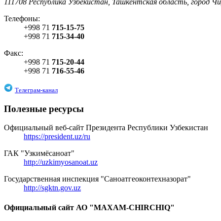
111708 Республика Узбекистан, Ташкентская область, город Чи
Телефоны:
+998 71
715-15-75
+998 71
715-34-40
Факс:
+998 71
715-20-44
+998 71
716-55-46
Телеграм-канал
Полезные ресурсы
Официальный веб-сайт Президента Республики Узбекистан
https://president.uz/ru
ГАК "Узкимёсаноат"
http://uzkimyosanoat.uz
Государственная инспекция "Саноатгеоконтехназорат"
http://sgktn.gov.uz
Официальный сайт АО "MAXAM-CHIRCHIQ"