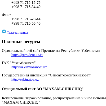
+998 71
715-15-75
+998 71
715-34-40
Факс:
+998 71
715-20-44
+998 71
716-55-46
Телеграм-канал
Полезные ресурсы
Официальный веб-сайт Президента Республики Узбекистан
https://president.uz/ru
ГАК "Узкимёсаноат"
http://uzkimyosanoat.uz
Государственная инспекция "Саноатгеоконтехназорат"
http://sgktn.gov.uz
Официальный сайт АО "MAXAM-CHIRCHIQ"
Копирование, тиражирование, распространение и иное исполь
"MAXAM-CHIRCHIQ"