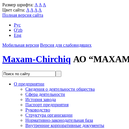
Размер шрифта:
A
A
A
Цвет сайта:
A
A
A
A
Полная версия сайта
Рус
O'zb
Eng
Мобильная версия
Версия для слабовидящих
Maxam-Chirchiq
АО “MAXAM
О предприятии
Сведения о деятельности общества
Сфера деятельности
История завода
Паспорт предприятия
Руководство
Структура организации
Нормативно-законодательная база
Внутренние корпоративные документы