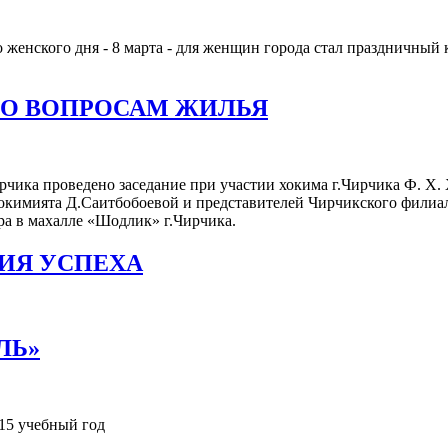
енского дня - 8 марта - для женщин города стал праздничный 
ПО ВОПРОСАМ ЖИЛЬЯ
Чирчика проведено заседание при участии хокима г.Чирчика Ф. 
хокимията Д.Саитбобоевой и представителей Чирчикского филиа
ра в махалле «Шодлик» г.Чирчика.
ТИЯ УСПЕХА
ЛЬ»
15 учебный год