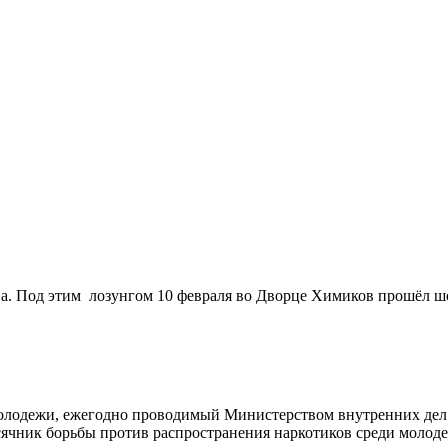
. Под этим лозунгом 10 февраля во Дворце Химиков прошёл шо
олодежи, ежегодно проводимый Министерством внутренних дел Р
месячник борьбы против распространения наркотиков среди моло