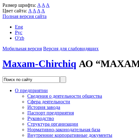
Размер шрифта:
A
A
A
Цвет сайта:
A
A
A
A
Полная версия сайта
Eng
Рус
O'zb
Мобильная версия
Версия для слабовидящих
Maxam-Chirchiq
АО “MAXAM
О предприятии
Сведения о деятельности общества
Сфера деятельности
История завода
Паспорт предприятия
Руководство
Структура организации
Нормативно-законодательная база
Внутренние корпоративные документы