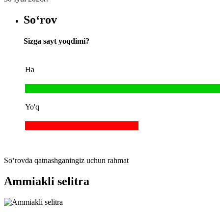
So‘rov
Sizga sayt yoqdimi?
Ha
Yo'q
So‘rovda qatnashganingiz uchun rahmat
Ammiakli selitra