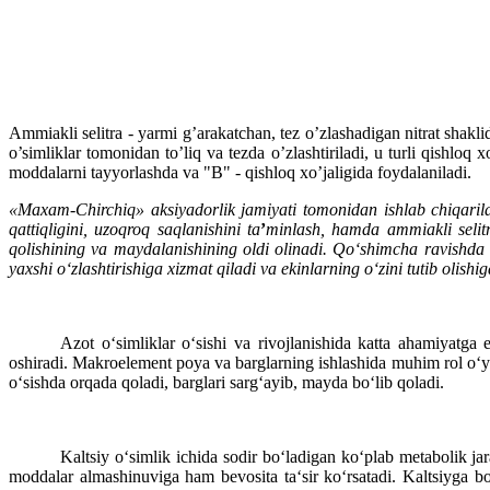
Ammiakli selitra - yarmi g’arakatchan, tez o’zlashadigan nitrat shakli
o’simliklar tomonidan to’liq va tezda o’zlashtiriladi, u turli qishloq
moddalarni tayyorlashda va "B" - qishloq xo’jaligida foydalaniladi.
«Maxam-Chirchiq» aksiyadorlik jamiyati tomonidan ishlab chiqaril
qattiqligini, uzoqroq saqlanishini ta
’
minlash, hamda ammiakli selitr
qolishining va maydalanishining oldi olinadi. Qo‘shimcha ravishda
yaxshi o‘zlashtirishiga xizmat qiladi
va ekinlarning o‘zini tutib olish
Azot o‘simliklar o‘sishi va rivojlanishida katta ahamiyatga 
oshiradi. Makroelement poya va barglarning ishlashida muhim rol o‘yna
o‘sishda orqada qoladi, barglari sarg‘ayib, mayda bo‘lib qoladi.
Kaltsiy o‘simlik ichida sodir bo‘ladigan ko‘plab metabolik jar
moddalar almashinuviga ham bevosita ta‘sir ko‘rsatadi. Kaltsiyga bo‘