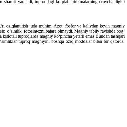
hun sharoit yaratadi, tuproqdagi ko‘plab birikmalarning eruvchanligini
‘ri oziqlantirish juda muhim. Azot, fosfor va kaliydan keyin magniy
siz o‘simlik fotosintezni bajara olmaydi. Magniy tabiiy ravishda bog‘
a kislotali tuproqlarda magniy ko‘pincha yetarli emas.Bundan tashqari
‘simliklar tuproq magniyini boshqa oziq moddalar bilan bir qatorda