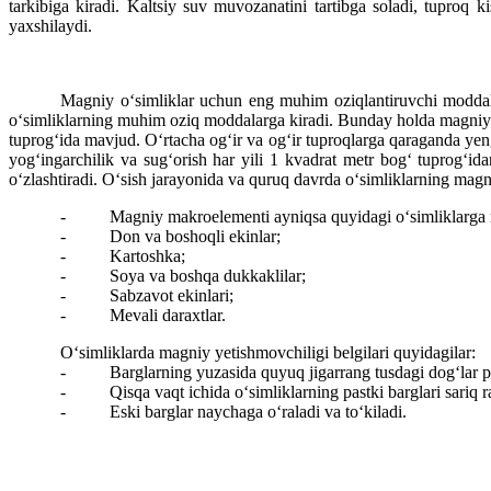
tarkibiga kiradi. Kaltsiy suv muvozanatini tartibga soladi, tuproq ki
yaxshilaydi.
Magniy o‘simliklar uchun eng muhim oziqlantiruvchi moddalar
o‘simliklarning muhim oziq moddalarga kiradi. Bunday holda magniy bo
tuprog‘ida mavjud. O‘rtacha og‘ir va og‘ir tuproqlarga qaraganda yen
yog‘ingarchilik va sug‘orish har yili 1 kvadrat metr bog‘ tuprog‘
o‘zlashtiradi. O‘sish jarayonida va quruq davrda o‘simliklarning magn
-
Magniy makroelementi ayniqsa quyidagi o‘simliklarga 
-
Don va boshoqli ekinlar;
-
Kartoshka;
-
Soya va boshqa dukkaklilar;
-
Sabzavot ekinlari;
-
Mevali daraxtlar.
O‘simliklarda magniy yetishmovchiligi belgilari quyidagilar:
-
Barglarning yuzasida quyuq jigarrang tusdagi dog‘lar p
-
Qisqa vaqt ichida o‘simliklarning pastki barglari sariq 
-
Eski barglar naychaga o‘raladi va to‘kiladi.