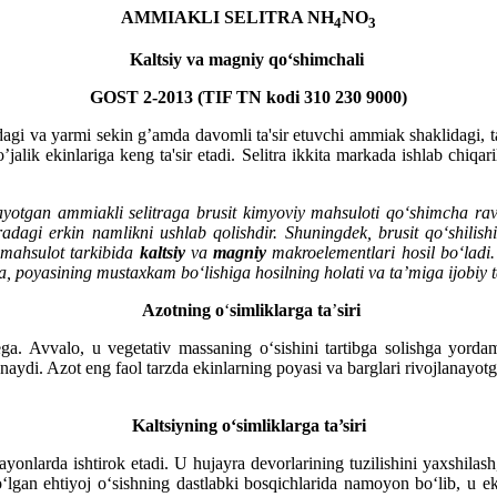
AMMIAKLI SELITRA NH
NO
4
3
Kaltsiy va magniy qo‘shimchali
GOST 2-2013 (
TIF TN kodi
310 230 9000)
dagi va yarmi sekin g’amda davomli ta'sir etuvchi ammiak shaklidagi, tar
 xo’jalik ekinlariga keng ta'sir etadi. Selitra ikkita markada ishlab chi
ayotgan ammiakli selitraga brusit kimyoviy mahsuloti qo‘shimcha ra
adagi erkin namlikni ushlab qolishdir. Shuningdek, brusit qo‘shilis
 mahsulot tarkibida
kaltsiy
va
magniy
makroelementlari hosil bo‘ladi.
iga, poyasining mustaxkam bo‘lishiga hosilning holati va ta’miga ijobiy 
Azotning o
‘
simliklarga ta
’
siri
ega. Avvalo, u vegetativ massaning o‘sishini tartibga solishga yorda
ydi. Azot eng faol tarzda ekinlarning poyasi va barglari rivojlanayotg
Kaltsiyning o‘simliklarga ta’siri
ayonlarda ishtirok etadi. U hujayra devorlarining tuzilishini yaxshilash
lgan ehtiyoj o‘sishning dastlabki bosqichlarida namoyon bo‘lib, u ekin