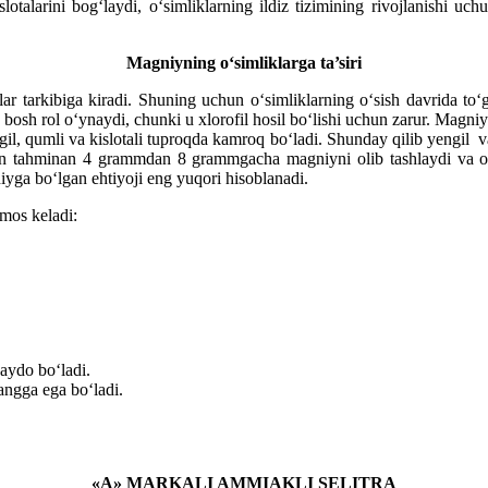
slotalarini bog‘laydi, o‘simliklarning ildiz tizimining rivojlanishi uc
Magniyning o‘simliklarga ta’siri
 tarkibiga kiradi. Shuning uchun o‘simliklarning o‘sish davrida to‘g
sh rol o‘ynaydi, chunki u xlorofil hosil bo‘lishi uchun zarur. Magniy
gil, qumli va kislotali tuproqda kamroq bo‘ladi. Shunday qilib yengil v
idan tahminan 4 grammdan 8 grammgacha magniyni olib tashlaydi va o
iyga bo‘lgan ehtiyoji eng yuqori hisoblanadi.
mos keladi:
aydo bo‘ladi.
rangga ega bo‘ladi.
«А» MARKALI AMMIAKLI SELITRA