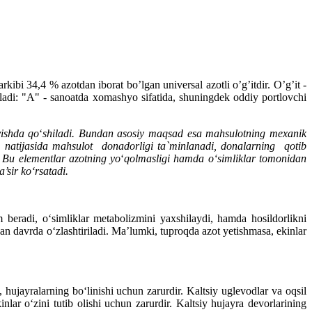
kibi 34,4 % azotdan iborat bo’lgan universal azotli o’g’itdir. O’g’it -
qariladi: "A" - sanoatda xomashyo sifatida, shuningdek oddiy portlovchi
vishda qo
‘
shiladi. Bundan asosiy maqsad esa mahsulotning mexanik
hi natijasida mahsulot donadorligi ta`minlanadi, donalarning qotib
 Bu elementlar azotning yo
‘
qolmasligi hamda o‘simliklar tomonidan
ta’sir ko‘rsatadi.
m beradi, o‘simliklar metabolizmini yaxshilaydi, hamda hosildorlikni
an davrda o‘zlashtiriladi. Ma’lumki, tuproqda azot yetishmasa, ekinlar
, hujayralarning bo‘linishi uchun zarurdir. Kaltsiy uglevodlar va oqsil
lar o‘zini tutib olishi uchun zarurdir. Kaltsiy hujayra devorlarining