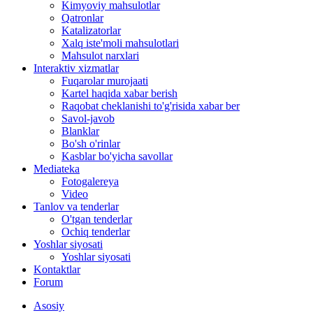
Kimyoviy mahsulotlar
Qatronlar
Katalizatorlar
Xalq iste'moli mahsulotlari
Mahsulot narxlari
Interaktiv xizmatlar
Fuqarolar murojaati
Kartel haqida xabar berish
Raqobat cheklanishi to'g'risida xabar ber
Savol-javob
Blanklar
Bo'sh o'rinlar
Kasblar bo'yicha savollar
Mediateka
Fotogalereya
Video
Tanlov va tenderlar
O'tgan tenderlar
Ochiq tenderlar
Yoshlar siyosati
Yoshlar siyosati
Kontaktlar
Forum
Asosiy