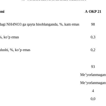
omi
А OKP 21
dadagi NH4NO3 ga qayta hisoblanganda, %, kam emas
98
 %, ko’p emas
0,3
ulushi, %, ko’p emas
0,2
93
Me’yorlanmagan
Me’yorlanmagan
4
0,0