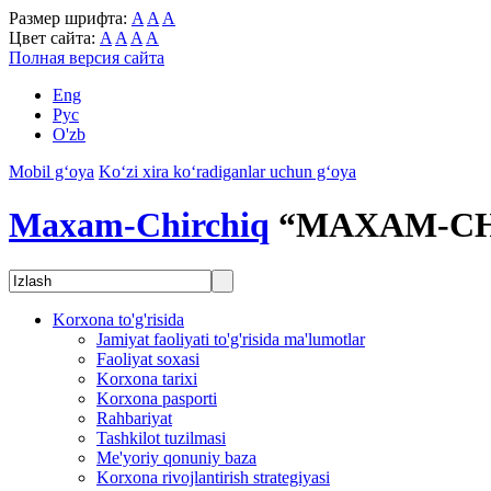
Размер шрифта:
A
A
A
Цвет сайта:
A
A
A
A
Полная версия сайта
Eng
Рус
O'zb
Mobil g‘oya
Ko‘zi xira ko‘radiganlar uchun g‘oya
Maxam-Chirchiq
“MAXAM-CH
Korxona to'g'risida
Jamiyat faoliyati to'g'risida ma'lumotlar
Faoliyat soxasi
Korxona tarixi
Korxona pasporti
Rahbariyat
Tashkilot tuzilmasi
Me'yoriy qonuniy baza
Korxona rivojlantirish strategiyasi