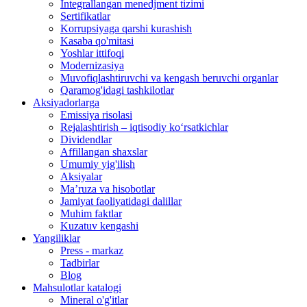
Integrallangan menedjment tizimi
Sertifikatlar
Korrupsiyaga qarshi kurashish
Kasaba qo'mitasi
Yoshlar ittifoqi
Modernizasiya
Muvofiqlashtiruvchi va kengash beruvchi organlar
Qaramog'idagi tashkilotlar
Aksiyadorlarga
Emissiya risolasi
Rejalashtirish – iqtisodiy ko‘rsatkichlar
Dividendlar
Affillangan shaxslar
Umumiy yig'ilish
Aksiyalar
Ma’ruza va hisobotlar
Jamiyat faoliyatidagi dalillar
Muhim faktlar
Kuzatuv kengashi
Yangiliklar
Press - markaz
Tadbirlar
Blog
Mahsulotlar katalogi
Mineral o'g'itlar