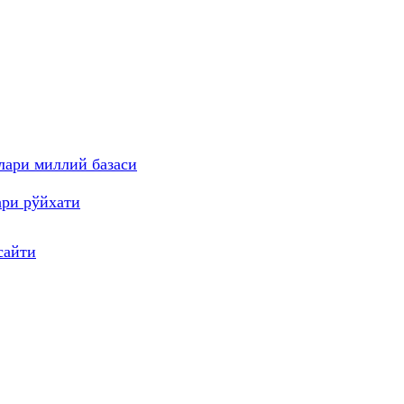
лари миллий базаси
ари рўйхати
сайти