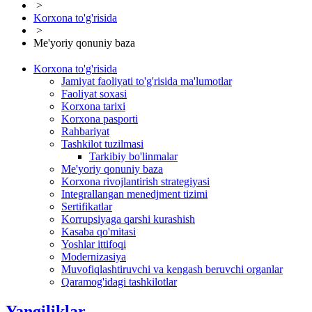
>
Korxona to'g'risida
>
Me'yoriy qonuniy baza
Korxona to'g'risida
Jamiyat faoliyati to'g'risida ma'lumotlar
Faoliyat soxasi
Korxona tarixi
Korxona pasporti
Rahbariyat
Tashkilot tuzilmasi
Tarkibiy bo'linmalar
Me'yoriy qonuniy baza
Korxona rivojlantirish strategiyasi
Integrallangan menedjment tizimi
Sertifikatlar
Korrupsiyaga qarshi kurashish
Kasaba qo'mitasi
Yoshlar ittifoqi
Modernizasiya
Muvofiqlashtiruvchi va kengash beruvchi organlar
Qaramog'idagi tashkilotlar
Yangiliklar