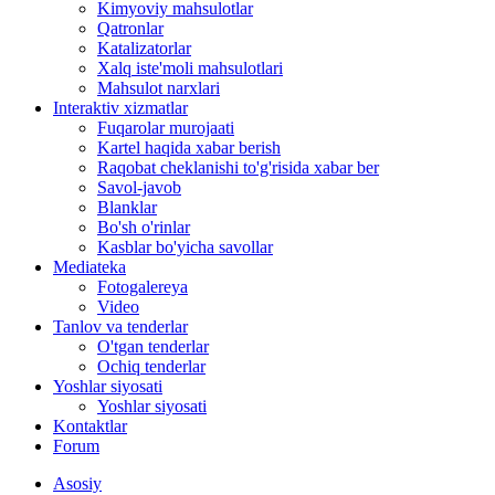
Kimyoviy mahsulotlar
Qatronlar
Katalizatorlar
Xalq iste'moli mahsulotlari
Mahsulot narxlari
Interaktiv xizmatlar
Fuqarolar murojaati
Kartel haqida xabar berish
Raqobat cheklanishi to'g'risida xabar ber
Savol-javob
Blanklar
Bo'sh o'rinlar
Kasblar bo'yicha savollar
Mediateka
Fotogalereya
Video
Tanlov va tenderlar
O'tgan tenderlar
Ochiq tenderlar
Yoshlar siyosati
Yoshlar siyosati
Kontaktlar
Forum
Asosiy