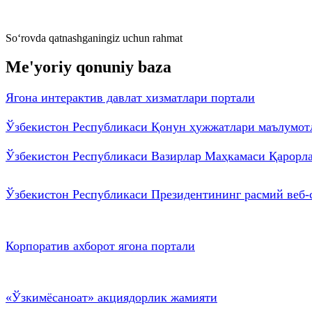
So‘rovda qatnashganingiz uchun rahmat
Me'yoriy qonuniy baza
Ягона интерактив давлат хизматлари портали
Ўзбекистон Республикаси Қонун ҳужжатлари маълумот
Ўзбекистон Республикаси Вазирлар Маҳкамаси Қарорл
Ўзбекистон Республикаси Президентининг
расмий веб-
Корпоратив ахборот ягона портали
«Ўзкимёсаноат» акциядорлик жамияти