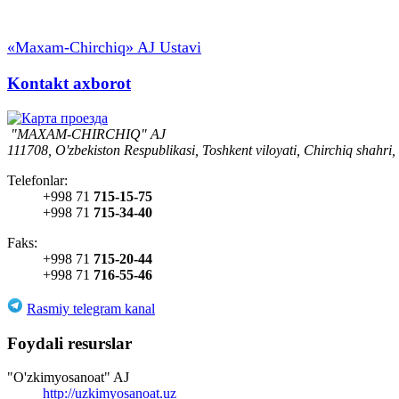
«Maxam-Chirchiq» AJ Ustavi
Kontakt axborot
"MAXAM-CHIRCHIQ" AJ
111708, O'zbekiston Respublikasi, Toshkent viloyati, Chirchiq shahri,
Telefonlar:
+998 71
715-15-75
+998 71
715-34-40
Faks:
+998 71
715-20-44
+998 71
716-55-46
Rasmiy telegram kanal
Foydali resurslar
"O'zkimyosanoat" AJ
http://uzkimyosanoat.uz