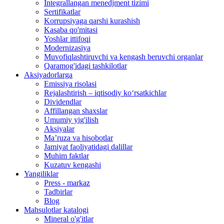
Integrallangan menedjment tizimi
Sertifikatlar
Korrupsiyaga qarshi kurashish
Kasaba qo'mitasi
Yoshlar ittifoqi
Modernizasiya
Muvofiqlashtiruvchi va kengash beruvchi organlar
Qaramog'idagi tashkilotlar
Aksiyadorlarga
Emissiya risolasi
Rejalashtirish – iqtisodiy ko‘rsatkichlar
Dividendlar
Affillangan shaxslar
Umumiy yig'ilish
Aksiyalar
Ma’ruza va hisobotlar
Jamiyat faoliyatidagi dalillar
Muhim faktlar
Kuzatuv kengashi
Yangiliklar
Press - markaz
Tadbirlar
Blog
Mahsulotlar katalogi
Mineral o'g'itlar