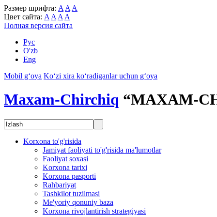
Размер шрифта:
A
A
A
Цвет сайта:
A
A
A
A
Полная версия сайта
Рус
O'zb
Eng
Mobil g‘oya
Ko‘zi xira ko‘radiganlar uchun g‘oya
Maxam-Chirchiq
“MAXAM-CH
Korxona to'g'risida
Jamiyat faoliyati to'g'risida ma'lumotlar
Faoliyat soxasi
Korxona tarixi
Korxona pasporti
Rahbariyat
Tashkilot tuzilmasi
Me'yoriy qonuniy baza
Korxona rivojlantirish strategiyasi