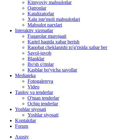
Kimyoviy mahsulotlar
Qatronlar
Katalizatorlar
Xalq iste'moli mahsulotlari
Mahsulot narxlari
Interaktiv xizmatlar
Fuqarolar murojaati
Kartel haqida xabar berish
Raqobat cheklanishi to'g'risida xabar ber
Savol-javob
Blanklar
Bo'sh o'rinlar
Kasblar bo'yicha savollar
Mediateka
Fotogalereya
Video
Tanlov va tenderlar
O'tgan tenderlar
Ochiq tenderlar
Yoshlar siyosati
Yoshlar siyosati
Kontaktlar
Forum
Asosiy