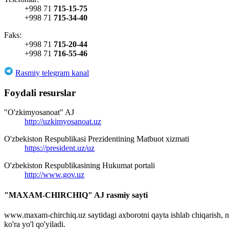
+998 71
715-15-75
+998 71
715-34-40
Faks:
+998 71
715-20-44
+998 71
716-55-46
Rasmiy telegram kanal
Foydali resurslar
"O'zkimyosanoat" AJ
http://uzkimyosanoat.uz
O'zbekiston Respublikasi Prezidentining Matbuot xizmati
https://president.uz/uz
O'zbekiston Respublikasining Hukumat portali
http://www.gov.uz
"MAXAM-CHIRCHIQ" AJ rasmiy sayti
www.maxam-chirchiq.uz saytidagi axborotni qayta ishlab chiqarish,
ko'ra yo'l qo'yiladi.