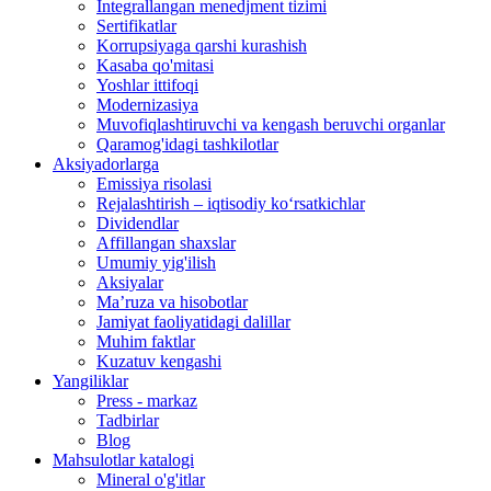
Integrallangan menedjment tizimi
Sertifikatlar
Korrupsiyaga qarshi kurashish
Kasaba qo'mitasi
Yoshlar ittifoqi
Modernizasiya
Muvofiqlashtiruvchi va kengash beruvchi organlar
Qaramog'idagi tashkilotlar
Aksiyadorlarga
Emissiya risolasi
Rejalashtirish – iqtisodiy ko‘rsatkichlar
Dividendlar
Affillangan shaxslar
Umumiy yig'ilish
Aksiyalar
Ma’ruza va hisobotlar
Jamiyat faoliyatidagi dalillar
Muhim faktlar
Kuzatuv kengashi
Yangiliklar
Press - markaz
Tadbirlar
Blog
Mahsulotlar katalogi
Mineral o'g'itlar