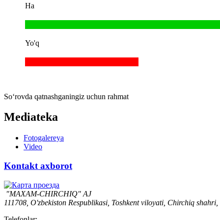
Ha
Yo'q
So‘rovda qatnashganingiz uchun rahmat
Mediateka
Fotogalereya
Video
Kontakt axborot
"MAXAM-CHIRCHIQ" AJ
111708, O'zbekiston Respublikasi, Toshkent viloyati, Chirchiq shahri,
Telefonlar: