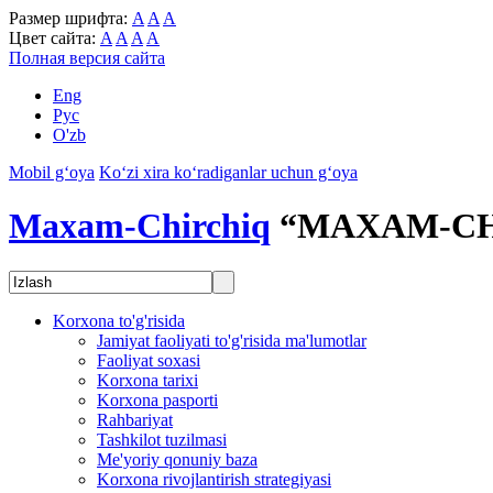
Размер шрифта:
A
A
A
Цвет сайта:
A
A
A
A
Полная версия сайта
Eng
Рус
O'zb
Mobil g‘oya
Ko‘zi xira ko‘radiganlar uchun g‘oya
Maxam-Chirchiq
“MAXAM-CH
Korxona to'g'risida
Jamiyat faoliyati to'g'risida ma'lumotlar
Faoliyat soxasi
Korxona tarixi
Korxona pasporti
Rahbariyat
Tashkilot tuzilmasi
Me'yoriy qonuniy baza
Korxona rivojlantirish strategiyasi