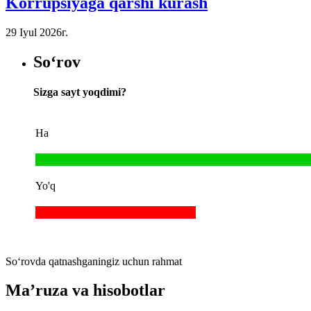
Korrupsiyaga qarshi kurash
29 Iyul 2026г.
So‘rov
Sizga sayt yoqdimi?
Ha
Yo'q
So‘rovda qatnashganingiz uchun rahmat
Ma’ruza va hisobotlar