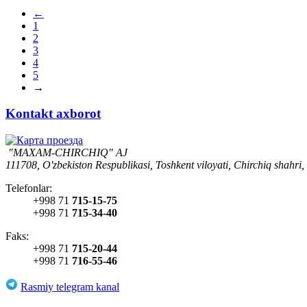
←
1
2
3
4
5
→
Kontakt axborot
"MAXAM-CHIRCHIQ" AJ
111708, O'zbekiston Respublikasi, Toshkent viloyati, Chirchiq shahri,
Telefonlar:
+998 71
715-15-75
+998 71
715-34-40
Faks:
+998 71
715-20-44
+998 71
716-55-46
Rasmiy telegram kanal