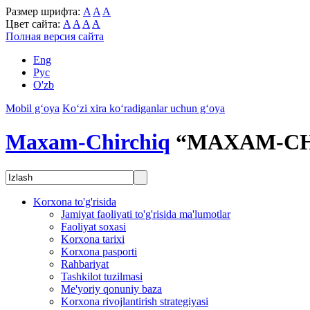
Размер шрифта:
A
A
A
Цвет сайта:
A
A
A
A
Полная версия сайта
Eng
Рус
O'zb
Mobil g‘oya
Ko‘zi xira ko‘radiganlar uchun g‘oya
Maxam-Chirchiq
“MAXAM-CH
Korxona to'g'risida
Jamiyat faoliyati to'g'risida ma'lumotlar
Faoliyat soxasi
Korxona tarixi
Korxona pasporti
Rahbariyat
Tashkilot tuzilmasi
Me'yoriy qonuniy baza
Korxona rivojlantirish strategiyasi