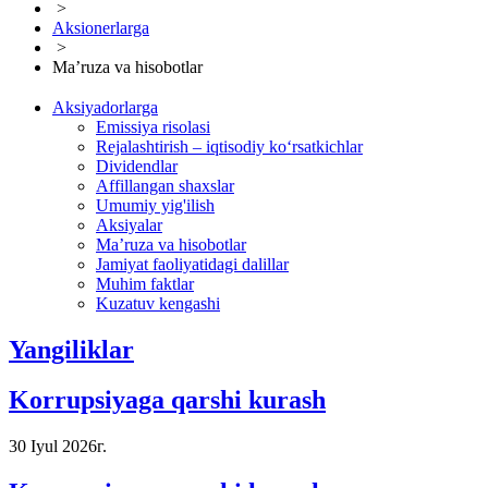
>
Aksionerlarga
>
Ma’ruza va hisobotlar
Aksiyadorlarga
Emissiya risolasi
Rejalashtirish – iqtisodiy ko‘rsatkichlar
Dividendlar
Affillangan shaxslar
Umumiy yig'ilish
Aksiyalar
Ma’ruza va hisobotlar
Jamiyat faoliyatidagi dalillar
Muhim faktlar
Kuzatuv kengashi
Yangiliklar
Korrupsiyaga qarshi kurash
30 Iyul 2026г.