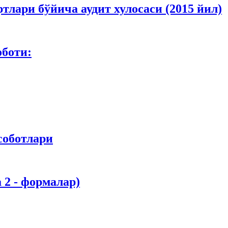
лари бўйича аудит хулосаси (2015 йил)
оботи:
соботлари
 2 - формалар)