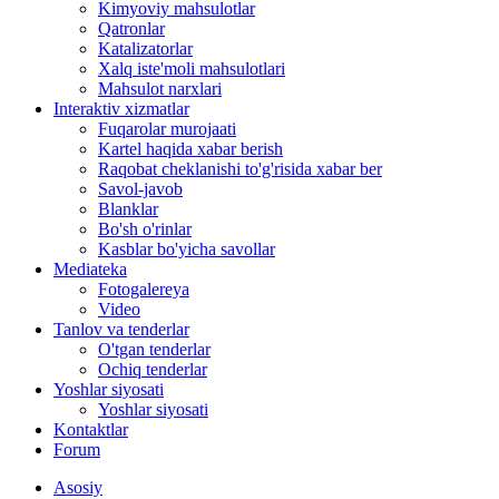
Kimyoviy mahsulotlar
Qatronlar
Katalizatorlar
Xalq iste'moli mahsulotlari
Mahsulot narxlari
Interaktiv xizmatlar
Fuqarolar murojaati
Kartel haqida xabar berish
Raqobat cheklanishi to'g'risida xabar ber
Savol-javob
Blanklar
Bo'sh o'rinlar
Kasblar bo'yicha savollar
Mediateka
Fotogalereya
Video
Tanlov va tenderlar
O'tgan tenderlar
Ochiq tenderlar
Yoshlar siyosati
Yoshlar siyosati
Kontaktlar
Forum
Asosiy