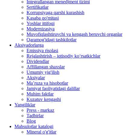
Integrallangan menedjment tizimi
Sertifikatlar
Korrupsiyaga qarshi kurashish
Kasaba qo'mitasi
Yoshlar ittifoqi
Modernizasiya
Muvofiqlashtiruvchi va kengash beruvchi organlar
Qaramog'idagi tashkilotlar
Aksiyadorlarga
Emissiya risolasi
Rejalashtirish – iqtisodiy ko‘rsatkichlar
Dividendlar
Affillangan shaxslar
Umumiy yig'ilish
Aksiyalar
Ma’ruza va hisobotlar
Jamiyat faoliyatidagi dalillar
Muhim faktlar
Kuzatuv kengashi
Yangiliklar
Press - markaz
Tadbirlar
Blog
Mahsulotlar katalogi
Mineral o'g'itlar