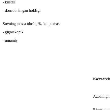
- kristall
- donadorlangan holdagi
Suvning massa ulushi, %, ko’p emas:
- gigroskopik
- umumiy
Ko’rsatki
Azotning m
Biuretning