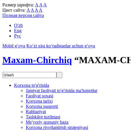
Размер шрифта:
A
A
A
Цвет сайта:
A
A
A
A
Полная версия сайта
O'zb
Eng
Рус
Mobil g‘oya
Ko‘zi xira ko‘radiganlar uchun g‘oya
Maxam-Chirchiq
“MAXAM-CH
Korxona to'g'risida
Jamiyat faoliyati to'g'risida ma'lumotlar
Faoliyat soxasi
Korxona tarixi
Korxona pasporti
Rahbariyat
Tashkilot tuzilmasi
Me'yoriy qonuniy baza
Korxona rivojlantirish strategiyasi