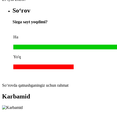
So‘rov
Sizga sayt yoqdimi?
Ha
Yo'q
So‘rovda qatnashganingiz uchun rahmat
Karbamid