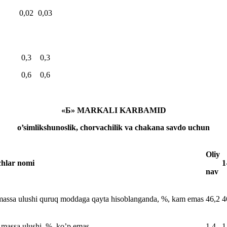
0,02
0,03
0,3
0,3
0,6
0,6
«Б» MARKALI KARBAMID
o’simlikshunoslik, chorvachilik va chakana savdo uchun
Oliy
chlar nomi
1
nav
assa ulushi quruq moddaga qayta hisoblanganda, %, kam emas
46,2
4
 massa ulushi, %, ko’p emas
1,4
1