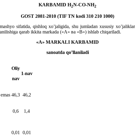
KARBAMID H
N-CO-NH
2
2
GOST 2081-2010 (TIF TN kodi 310 210 1000)
shyo sifatida, qishloq xo’jaligida, shu jumladan xususiy xo’jaliklarda
anilishiga qarab ikkita markada («A» ва «B») ishlab chiqariladi.
«А» MARKALI KARBAMID
sanoatda qo’llaniladi
Oliy
1-nav
nav
 emas
46,3
46,2
0,6
1,4
0,01
0,01