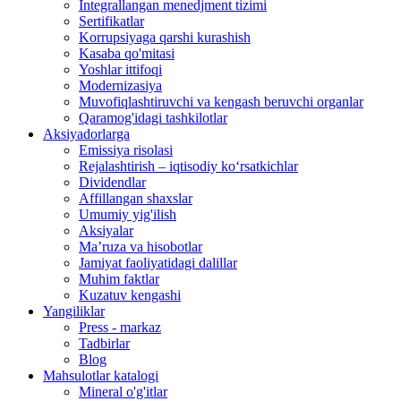
Integrallangan menedjment tizimi
Sertifikatlar
Korrupsiyaga qarshi kurashish
Kasaba qo'mitasi
Yoshlar ittifoqi
Modernizasiya
Muvofiqlashtiruvchi va kengash beruvchi organlar
Qaramog'idagi tashkilotlar
Aksiyadorlarga
Emissiya risolasi
Rejalashtirish – iqtisodiy ko‘rsatkichlar
Dividendlar
Affillangan shaxslar
Umumiy yig'ilish
Aksiyalar
Ma’ruza va hisobotlar
Jamiyat faoliyatidagi dalillar
Muhim faktlar
Kuzatuv kengashi
Yangiliklar
Press - markaz
Tadbirlar
Blog
Mahsulotlar katalogi
Mineral o'g'itlar