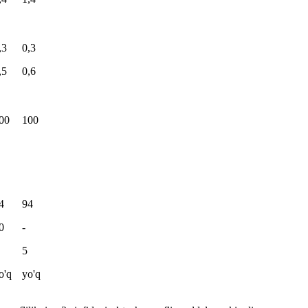
,3
0,3
,5
0,6
00
100
4
94
0
-
5
o'q
yo'q