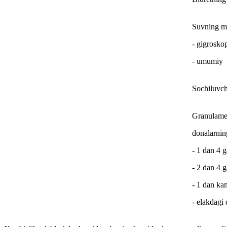
Suvning ma
- gigrosko
- umumiy
Sochiluvch
Granulamet
donalarnin
- 1 dan 4 
- 2 dan 4 
- 1 dan ka
- elakdagi