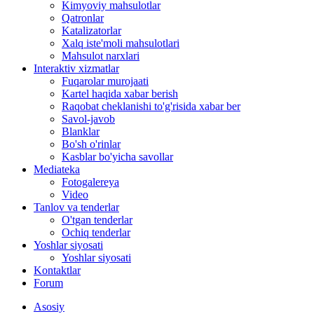
Kimyoviy mahsulotlar
Qatronlar
Katalizatorlar
Xalq iste'moli mahsulotlari
Mahsulot narxlari
Interaktiv xizmatlar
Fuqarolar murojaati
Kartel haqida xabar berish
Raqobat cheklanishi to'g'risida xabar ber
Savol-javob
Blanklar
Bo'sh o'rinlar
Kasblar bo'yicha savollar
Mediateka
Fotogalereya
Video
Tanlov va tenderlar
O'tgan tenderlar
Ochiq tenderlar
Yoshlar siyosati
Yoshlar siyosati
Kontaktlar
Forum
Asosiy