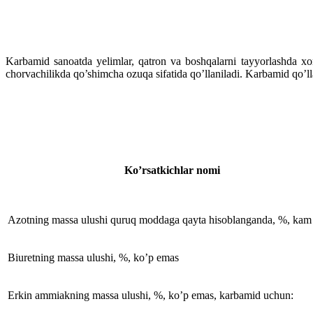
Karbamid sanoatda yelimlar, qatron va boshqalarni tayyorlashda xoma
chorvachilikda qo’shimcha ozuqa sifatida qo’llaniladi. Karbamid qo’ll
Ko’rsatkichlar nomi
Azotning massa ulushi quruq moddaga qayta hisoblanganda, %, kam
Biuretning massa ulushi, %, ko’p emas
Erkin ammiakning massa ulushi, %, ko’p emas, karbamid uchun: