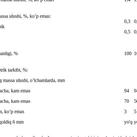
ssa ulushi, %, ko’p emas:
0,3
0
pik
0,5
0
anligi, %
100
1
rik tarkibi, %:
g massa ulushi, o’lchamlarda, mm
gacha, kam emas
94
9
gacha, kam emas
70
5
m, ko’p emas
3
5
 qoldiq 6 mm
yo'q
y