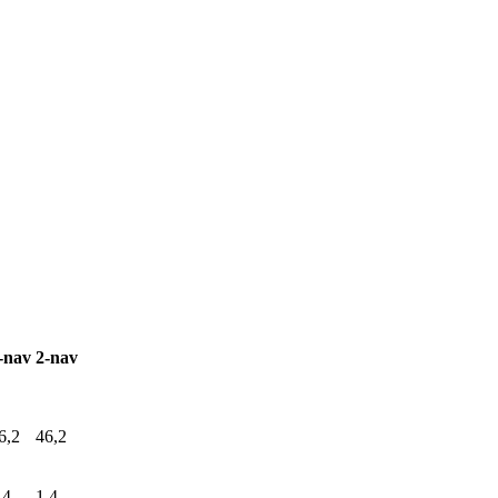
-nav
2-nav
6,2
46,2
,4
1,4